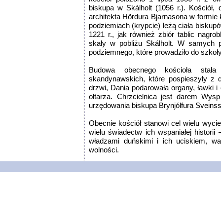
biskupa w Skálholt (1056 r.). Kościół,
architekta Hördura Bjarnasona w formie 
podziemiach (krypcie) leżą ciała biskup
1221 r., jak również zbiór tablic nagro
skały w pobliżu Skálholt. W samych p
podziemnego, które prowadziło do szko
Budowa obecnego kościoła stała 
skandynawskich, które pospieszyły z da
drzwi, Dania podarowała organy, ławki i
ołtarza. Chrzcielnica jest darem W
urzędowania biskupa Brynjólfura Sveins
Obecnie kościół stanowi cel wielu wyci
wielu świadectw ich wspaniałej historii 
władzami duńskimi i ich uciskiem, wa
wolności.