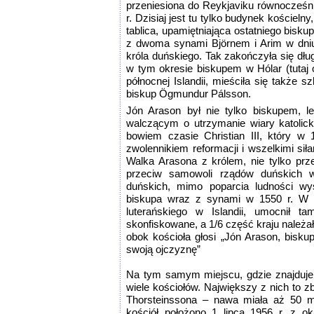
przeniesiona do Reykjaviku równocześni
r. Dzisiaj jest tu tylko budynek kościeln
tablica, upamiętniająca ostatniego bisku
z dwoma synami Björnem i Arim w dniu 7
króla duńskiego. Tak zakończyła się dłu
w tym okresie biskupem w Hólar (tutaj 
północnej Islandii, mieściła się także
biskup Ögmundur Pálsson.
Jón Arason był nie tylko biskupem, l
walczącym o utrzymanie wiary katolicki
bowiem czasie Christian III, który w 1
zwolennikiem reformacji i wszelkimi siła
Walka Arasona z królem, nie tylko prz
przeciw samowoli rządów duńskich w
duńskich, mimo poparcia ludności wys
biskupa wraz z synami w 1550 r. W rez
luterańskiego w Islandii, umocnił t
skonfiskowane, a 1/6 część kraju należał
obok kościoła głosi „Jón Arason, bisku
swoją ojczyznę”
Na tym samym miejscu, gdzie znajduje 
wiele kościołów. Największy z nich to 
Thorsteinssona – nawa miała aż 50 m 
kościół położono 1 lipca 1956 r. z oka