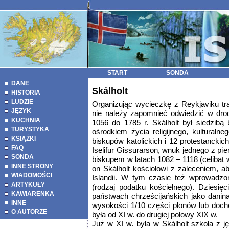
START
SONDA
DANE
Skálholt
HISTORIA
LUDZIE
Organizując wycieczkę z Reykjaviku tras
JĘZYK
nie należy zapomnieć odwiedzić w drod
KUCHNIA
1056 do 1785 r. Skálholt był siedzibą 
TURYSTYKA
ośrodkiem życia religijnego, kulturalne
KSIĄŻKI
biskupów katolickich i 12 protestanckic
FAQ
Iselifur Gissurarson, wnuk jednego z pi
SONDA
biskupem w latach 1082 – 1118 (celibat
INNE STRONY
on Skálholt kościołowi z zaleceniem, ab
WIADOMOŚCI
Islandii. W tym czasie też wprowadzon
ARTYKUŁY
(rodzaj podatku kościelnego). Dziesię
KAWIARENKA
państwach chrześcijańskich jako danin
INNE
wysokości 1/10 części plonów lub docho
O AUTORZE
była od XI w. do drugiej połowy XIX w.
Już w XI w. była w Skálholt szkoła z 